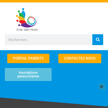
Aller
au
contenu
Rechercher
PORTAIL PARENTS
CONTACTEZ-NOUS
Inscriptions
parascolaires