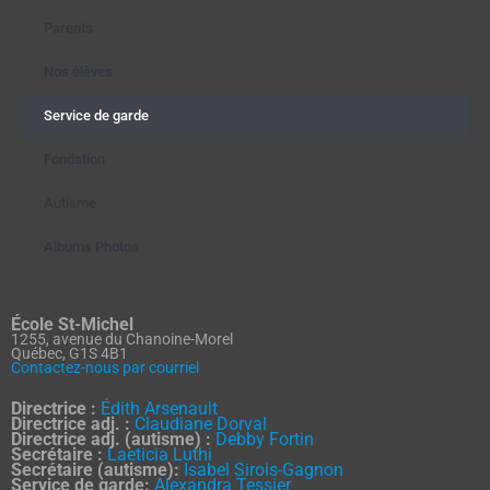
Parents
Nos élèves
Service de garde
Fondation
Autisme
Albums Photos
École St-Michel
1255, avenue du Chanoine-Morel
Québec, G1S 4B1
Contactez-nous par courriel
Directrice :
Édith Arsenault
Directrice adj. :
Claudiane Dorval
Directrice adj. (autisme) :
Debby Fortin
Secrétaire :
Laeticia Luthi
Secrétaire (autisme):
Isabel Sirois-Gagnon
Service de garde:
Alexandra Tessier