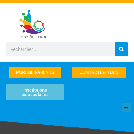
Aller
au
contenu
Rechercher
PORTAIL PARENTS
CONTACTEZ-NOUS
Inscriptions
parascolaires