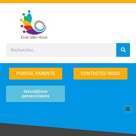
Aller
au
contenu
Rechercher
PORTAIL PARENTS
CONTACTEZ-NOUS
Inscriptions
parascolaires