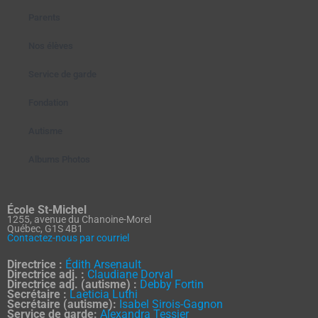
Parents
Nos élèves
Service de garde
Fondation
Autisme
Albums Photos
École St-Michel
1255, avenue du Chanoine-Morel
Québec, G1S 4B1
Contactez-nous par courriel
Directrice :
Édith Arsenault
Directrice adj. :
Claudiane Dorval
Directrice adj. (autisme) :
Debby Fortin
Secrétaire :
Laeticia Luthi
Secrétaire (autisme):
Isabel Sirois-Gagnon
Service de garde:
Alexandra Tessier