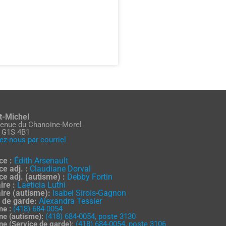
t-Michel
venue du Chanoine-Morel
 G1S 4B1
ez-nous par courriel
ce :
Édith Arsenault
ce adj. :
Claudiane Dorval
ice adj. (autisme) :
Debby Fortin
ire :
Laeticia Luthi
ire (autisme):
Isabel Sirois-Gagnon
 de garde:
Alexandra Tessier
ne :
(418) 684-0054
ne (autisme):
(418) 684-0054, poste 3130
ne (Service de garde)
:
(418) 684-0054, poste 3106