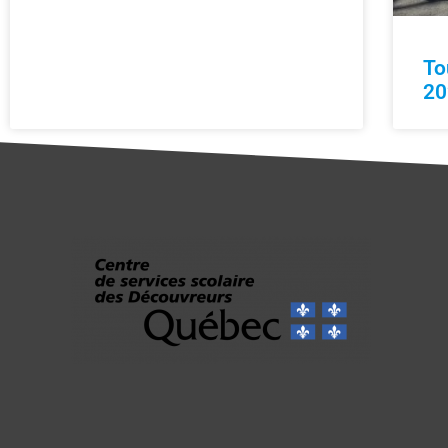
To
20