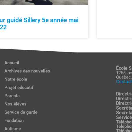
ur guidé Sillery 5e année mai
22
Accueil
École S
Archives des nouvelles
1255, a
Québec,
Notre école
Contact
Projet éducatif
Directri
Parents
Directri
Directr
Nos élèves
Secréta
Service de garde
Secréta
Service
Fondation
Télépho
Télépho
Autisme
Télépho